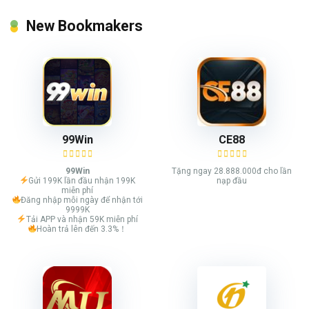
New Bookmakers
99Win
CE88
99Win
Tặng ngay 28.888.000đ cho lần
Gửi 199K lần đầu nhận 199K
nạp đầu
miễn phí
Đăng nhập mỗi ngày để nhận tới
9999K
Tải APP và nhận 59K miễn phí
Hoàn trả lên đến 3.3%！