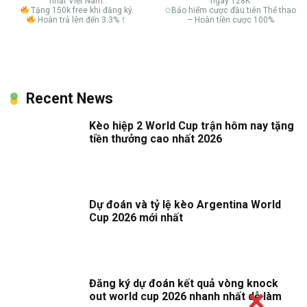
nhất Việt Nam.
ngay 128K
Tặng 150k free khi đăng ký.
✩Bảo hiểm cược đầu tiên Thể thao
Hoàn trả lên đến 3.3%！
– Hoàn tiền cược 100%
Recent News
Kèo hiệp 2 World Cup trận hôm nay tặng
tiền thưởng cao nhất 2026
Dự đoán và tỷ lệ kèo Argentina World
Cup 2026 mới nhất
Đăng ký dự đoán kết quả vòng knock
out world cup 2026 nhanh nhất dễ làm