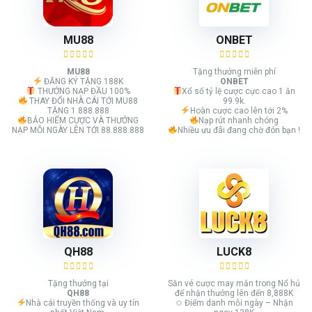
MU88
ONBET
MU88
Tặng thưởng miễn phí
ĐĂNG KÝ TẶNG 188K
ONBET
THƯỞNG NẠP ĐẦU 100%
Xổ số tỷ lệ cược cực cao 1 ăn
THAY ĐỔI NHÀ CÁI TỚI MU88
99.9k.
TẶNG 1.888.888
Hoàn cược cao lên tới 2%
BẢO HIỂM CƯỢC VÀ THƯỞNG
Nạp rút nhanh chóng
NẠP MỖI NGÀY LÊN TỚI 88.888.888
Nhiều ưu đãi đang chờ đón bạn !
QH88
LUCK8
Tặng thưởng tại
Săn vé cược may mắn trong Nổ hủ
QH88
để nhận thưởng lên đến 8,888K
Nhà cái truyền thống và uy tín
✩ Điểm danh mỗi ngày – Nhận