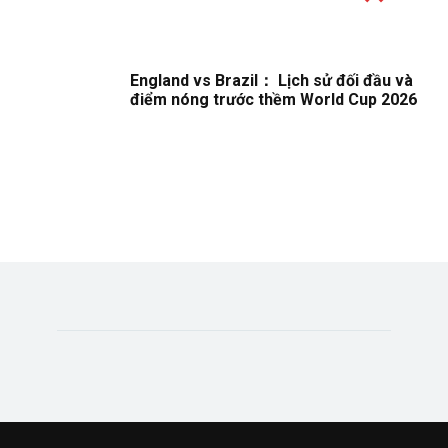
England vs Brazil： Lịch sử đối đầu và
điểm nóng trước thềm World Cup 2026