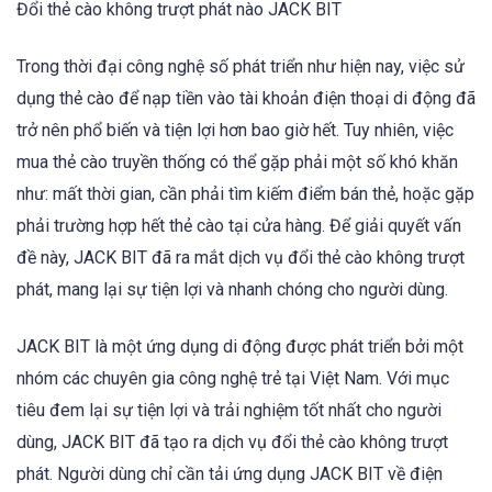
Đổi thẻ cào không trượt phát nào JACK BIT
Trong thời đại công nghệ số phát triển như hiện nay, việc sử
dụng thẻ cào để nạp tiền vào tài khoản điện thoại di động đã
trở nên phổ biến và tiện lợi hơn bao giờ hết. Tuy nhiên, việc
mua thẻ cào truyền thống có thể gặp phải một số khó khăn
như: mất thời gian, cần phải tìm kiếm điểm bán thẻ, hoặc gặp
phải trường hợp hết thẻ cào tại cửa hàng. Để giải quyết vấn
đề này, JACK BIT đã ra mắt dịch vụ đổi thẻ cào không trượt
phát, mang lại sự tiện lợi và nhanh chóng cho người dùng.
JACK BIT là một ứng dụng di động được phát triển bởi một
nhóm các chuyên gia công nghệ trẻ tại Việt Nam. Với mục
tiêu đem lại sự tiện lợi và trải nghiệm tốt nhất cho người
dùng, JACK BIT đã tạo ra dịch vụ đổi thẻ cào không trượt
phát. Người dùng chỉ cần tải ứng dụng JACK BIT về điện