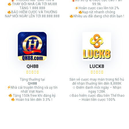
THƯỞNG NẠP ĐẦU 100%
Xổ số tỷ lệ cược cực cao 1 ăn
THAY ĐỔI NHÀ CÁI TỚI MU88
99.9k.
TẶNG 1.888.888
Hoàn cược cao lên tới 2%
BẢO HIỂM CƯỢC VÀ THƯỞNG
Nạp rút nhanh chóng
NẠP MỖI NGÀY LÊN TỚI 88.888.888
Nhiều ưu đãi đang chờ đón bạn !
QH88
LUCK8
Tặng thưởng tại
Săn vé cược may mắn trong Nổ hủ
QH88
để nhận thưởng lên đến 8,888K
Nhà cái truyền thống và uy tín
✩ Điểm danh mỗi ngày – Nhận
nhất Việt Nam.
ngay 128K
Tặng 150k free khi đăng ký.
✩Bảo hiểm cược đầu tiên Thể thao
Hoàn trả lên đến 3.3%！
– Hoàn tiền cược 100%