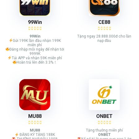
99Win
CE88
99Win
Tặng ngay 28.888.000đ cho lần
Gửi 199K lần đầu nhận 199K
nạp đầu
miễn phí
Đăng nhập mỗi ngày để nhận tới
9999K
Tải APP và nhận 59K miễn phí
Hoàn trả lên đến 3.3%！
MU88
ONBET
MU88
Tặng thưởng miễn phí
ĐĂNG KÝ TẶNG 188K
ONBET