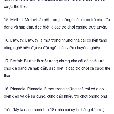
cược thể thao.
15. Melbet: Melbet là một trong những nhà cái có trò chơi đa
dạng và hấp dẫn, đặc biệt là các trò chơi casino trực tuyến.
16. Betway: Betway là một trong những nhà cái có nền tảng
công nghệ hiện đại và đội ngũ nhân viên chuyên nghiệp.
17. Betfair: Betfair là một trong những nhà cái có nhiều trò
chơi đa dạng và hấp dẫn, đặc biệt là các trò chơi cá cược thể
thao.
18. Pinnacle: Pinnacle là một trong những nhà cái có giao
diện đẹp và dễ sử dụng, cung cấp nhiều trò chơi phong phú.
Trên đây là danh sách top 18+ nhà cái uy tín hàng đầu Việt