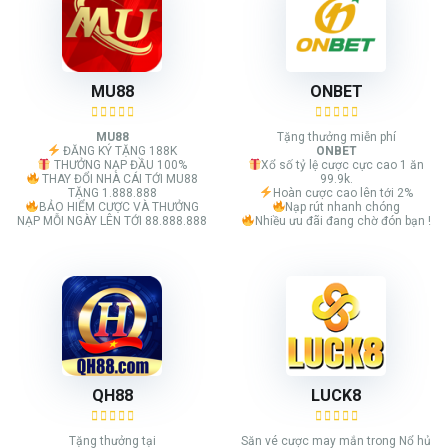
MU88
ONBET
MU88
Tặng thưởng miễn phí
ĐĂNG KÝ TẶNG 188K
ONBET
THƯỞNG NẠP ĐẦU 100%
Xổ số tỷ lệ cược cực cao 1 ăn
THAY ĐỔI NHÀ CÁI TỚI MU88
99.9k.
TẶNG 1.888.888
Hoàn cược cao lên tới 2%
BẢO HIỂM CƯỢC VÀ THƯỞNG
Nạp rút nhanh chóng
NẠP MỖI NGÀY LÊN TỚI 88.888.888
Nhiều ưu đãi đang chờ đón bạn !
QH88
LUCK8
Tặng thưởng tại
Săn vé cược may mắn trong Nổ hủ