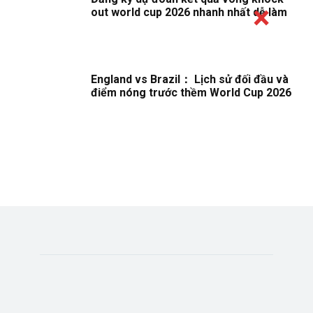
out world cup 2026 nhanh nhất dễ làm
England vs Brazil： Lịch sử đối đầu và
điểm nóng trước thềm World Cup 2026