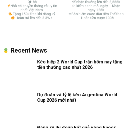
QH88
để nhận thưởng lên đến 8,888K
Nhà cái truyền thống và uy tín
✩ Điểm danh mỗi ngày – Nhận
nhất Việt Nam.
ngay 128K
Tặng 150k free khi đăng ký.
✩Bảo hiểm cược đầu tiên Thể thao
Hoàn trả lên đến 3.3%！
– Hoàn tiền cược 100%
Recent News
Kèo hiệp 2 World Cup trận hôm nay tặng
tiền thưởng cao nhất 2026
Dự đoán và tỷ lệ kèo Argentina World
Cup 2026 mới nhất
Đăng ký dự đoán kết quả vòng knock