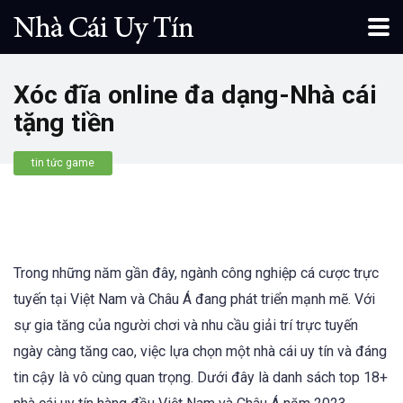
Xóc đĩa online đa dạng-Nhà cái
tặng tiền
tin tức game
Trong những năm gần đây, ngành công nghiệp cá cược trực
tuyến tại Việt Nam và Châu Á đang phát triển mạnh mẽ. Với
sự gia tăng của người chơi và nhu cầu giải trí trực tuyến
ngày càng tăng cao, việc lựa chọn một nhà cái uy tín và đáng
tin cậy là vô cùng quan trọng. Dưới đây là danh sách top 18+