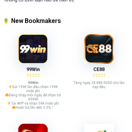
New Bookmakers
99Win
CE88
99Win
Tặng ngay 28.888.000đ cho lần
Gửi 199K lần đầu nhận 199K
nạp đầu
miễn phí
Đăng nhập mỗi ngày để nhận tới
9999K
Tải APP và nhận 59K miễn phí
Hoàn trả lên đến 3.3%！