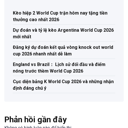
Kèo hiệp 2 World Cup trận hôm nay tặng tiền
thưởng cao nhất 2026
Dự đoán và tỷ lệ kèo Argentina World Cup 2026
mới nhất
Đăng ký dự đoán kết quả vòng knock out world
cup 2026 nhanh nhất dễ làm
England vs Brazil： Lịch sử đối đầu và điểm
nóng trước thềm World Cup 2026
Cục diện bảng K World Cup 2026 và những nhận
định đáng chú ý
Phản hồi gần đây
Không có bình luận nào để hiển thị.