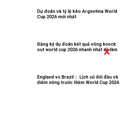
Dự đoán và tỷ lệ kèo Argentina World
Cup 2026 mới nhất
Đăng ký dự đoán kết quả vòng knock
out world cup 2026 nhanh nhất dễ làm
England vs Brazil： Lịch sử đối đầu và
điểm nóng trước thềm World Cup 2026