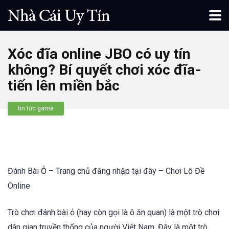
Xóc đĩa online JBO có uy tín
không? Bí quyết chơi xóc đĩa-
tiến lên miền bắc
tin tức game
Đánh Bài Ỏ – Trang chủ đăng nhập tại đây – Chơi Lô Đề
Online
Trò chơi đánh bài ỏ (hay còn gọi là ô ăn quan) là một trò chơi
dân gian truyền thống của người Việt Nam. Đây là một trò