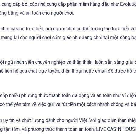
ợc cung cấp bởi các nhà cung cấp phần mềm hàng đầu như Evoluti
ng bằng và an toàn cho người chơi.
i casino trực tiếp, nơi người chơi có thể tương tác trực tiếp với
ày mang lại cho người chơi cảm giác như đang chơi tại một sòng b
 ngũ nhân viên chuyên nghiệp và thân thiện, luôn sẵn sàng giải
ể liên hệ qua chat trực tuyến, điện thoại hoặc email để được hỗ t
ấp nhiều phương thức thanh toán đa dạng và an toàn như ví điện
có thể yên tâm về việc gửi và rút tiền một cách nhanh chóng và b
uy tín và chất lượng dành cho người Việt. Với giao diện thân thiện
àng tận tâm, và phương thức thanh toán an toàn, LIVE CASIN HOU