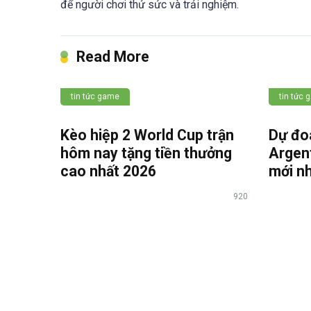
để người chơi thử sức và trải nghiệm.
Read More
tin tức game
tin tức
Kèo hiệp 2 World Cup trận
Dự đoá
hôm nay tặng tiền thưởng
Argen
cao nhất 2026
mới n
920