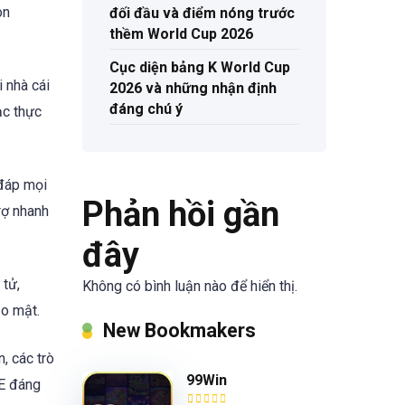
on
đối đầu và điểm nóng trước
thềm World Cup 2026
Cục diện bảng K World Cup
 nhà cái
2026 và những nhận định
đáng chú ý
ạc thực
 đáp mọi
Phản hồi gần
rợ nhanh
đây
 tử,
Không có bình luận nào để hiển thị.
ảo mật.
New Bookmakers
, các trò
99Win
SE đáng