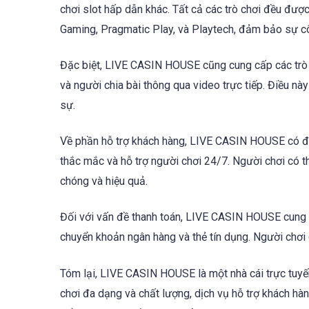
chơi slot hấp dẫn khác. Tất cả các trò chơi đều đư
Gaming, Pragmatic Play, và Playtech, đảm bảo sự cô
Đặc biệt, LIVE CASIN HOUSE cũng cung cấp các trò chơ
và người chia bài thông qua video trực tiếp. Điều n
sự.
Về phần hỗ trợ khách hàng, LIVE CASIN HOUSE có đội
thắc mắc và hỗ trợ người chơi 24/7. Người chơi có th
chóng và hiệu quả.
Đối với vấn đề thanh toán, LIVE CASIN HOUSE cung c
chuyển khoản ngân hàng và thẻ tín dụng. Người chơi 
Tóm lại, LIVE CASIN HOUSE là một nhà cái trực tuyến 
chơi đa dạng và chất lượng, dịch vụ hỗ trợ khách h