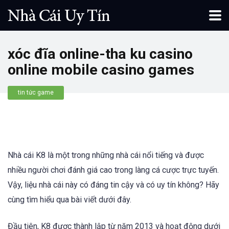
xóc đĩa online-tha ku casino
online mobile casino games
tin tức game
Nhà cái K8 là một trong những nhà cái nổi tiếng và được
nhiều người chơi đánh giá cao trong làng cá cược trực tuyến.
Vậy, liệu nhà cái này có đáng tin cậy và có uy tín không? Hãy
cùng tìm hiểu qua bài viết dưới đây.
Đầu tiên, K8 được thành lập từ năm 2013 và hoạt động dưới