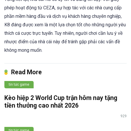
phép hoạt động từ CEZA, sự hợp tác với các nhà cung cấp
phần mềm hàng đầu và dịch vụ khách hàng chuyên nghiệp,
K8 đáng được xem là một lựa chọn tốt cho những người yêu
thích cá cược trực tuyến. Tuy nhiên, người chơi cần lưu ý về
nhược điểm của nhà cái này để tránh gặp phải các vấn đề
không mong muốn.
Read More
tin tức game
Kèo hiệp 2 World Cup trận hôm nay tặng
tiền thưởng cao nhất 2026
929
tin tức game