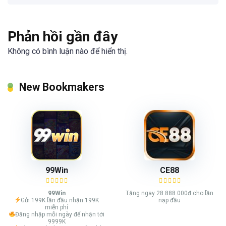
Phản hồi gần đây
Không có bình luận nào để hiển thị.
New Bookmakers
99Win
CE88
99Win
Tặng ngay 28.888.000đ cho lần
Gửi 199K lần đầu nhận 199K
nạp đầu
miễn phí
Đăng nhập mỗi ngày để nhận tới
9999K