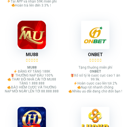
Tải APP và nhận 59K miễn phí
Hoàn trả lên đến 3.3%！
MU88
ONBET
MU88
Tặng thưởng miễn phí
ĐĂNG KÝ TẶNG 188K
ONBET
THƯỞNG NẠP ĐẦU 100%
Xổ số tỷ lệ cược cực cao 1 ăn
THAY ĐỔI NHÀ CÁI TỚI MU88
99.9k.
TẶNG 1.888.888
Hoàn cược cao lên tới 2%
BẢO HIỂM CƯỢC VÀ THƯỞNG
Nạp rút nhanh chóng
NẠP MỖI NGÀY LÊN TỚI 88.888.888
Nhiều ưu đãi đang chờ đón bạn !