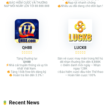
BẢO HIỂM CƯỢC VÀ THƯỞNG
Nạp rút nhanh chóng
NẠP MỖI NGÀY LÊN TỚI 88.888.888
Nhiều ưu đãi đang chờ đón bạn !
QH88
LUCK8
Tặng thưởng tại
Săn vé cược may mắn trong Nổ hủ
QH88
để nhận thưởng lên đến 8,888K
Nhà cái truyền thống và uy tín
✩ Điểm danh mỗi ngày – Nhận
nhất Việt Nam.
ngay 128K
Tặng 150k free khi đăng ký.
✩Bảo hiểm cược đầu tiên Thể thao
Hoàn trả lên đến 3.3%！
– Hoàn tiền cược 100%
Recent News