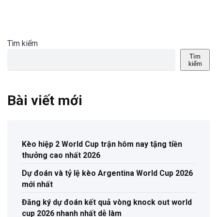
Tìm kiếm
Tìm
kiếm
Bài viết mới
Kèo hiệp 2 World Cup trận hôm nay tặng tiền
thưởng cao nhất 2026
Dự đoán và tỷ lệ kèo Argentina World Cup 2026
mới nhất
Đăng ký dự đoán kết quả vòng knock out world
cup 2026 nhanh nhất dễ làm